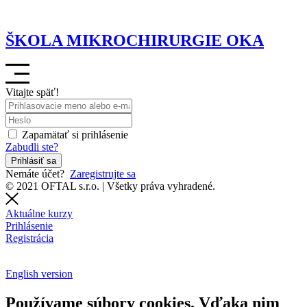
ŠKOLA MIKROCHIRURGIE OKA
Vitajte späť!
Zapamätať si prihlásenie
Zabudli ste?
Prihlásiť sa
Nemáte účet?
Zaregistrujte sa
© 2021 OFTAL s.r.o. | Všetky práva vyhradené.
Aktuálne kurzy
Prihlásenie
Registrácia
English version
Používame súbory cookies. Vďaka nim