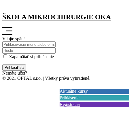
ŠKOLA MIKROCHIRURGIE OKA
Vitajte späť!
Zapamätať si prihlásenie
Zabudli ste?
Prihlásiť sa
Nemáte účet?
Zaregistrujte sa
© 2021 OFTAL s.r.o. | Všetky práva vyhradené.
Aktuálne kurzy
Prihlásenie
Registrácia
English version